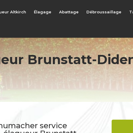
ueur Altkirch
Élagage
Abattage
Débroussaillage
T
eur Brunstatt-Did
chumacher service