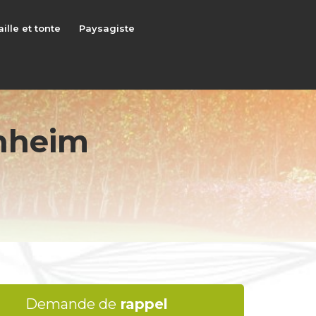
aille et tonte
Paysagiste
enheim
Demande de
rappel